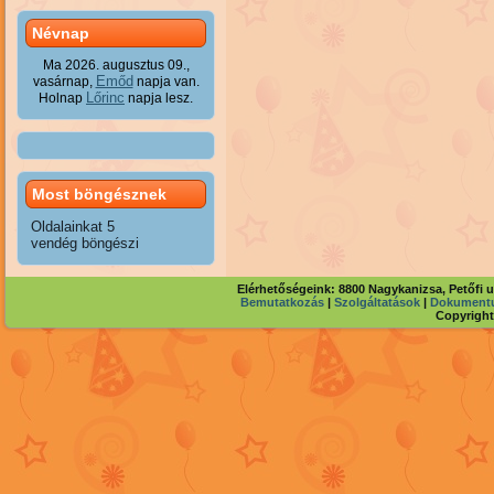
Névnap
Ma 2026. augusztus 09.,
Emőd
vasárnap,
napja van.
Lőrinc
Holnap
napja lesz.
Most böngésznek
Oldalainkat 5
vendég böngészi
Elérhetőségeink: 8800 Nagykanizsa, Petőfi 
Bemutatkozás
|
Szolgáltatások
|
Dokument
Copyright