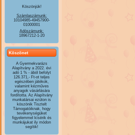
Köszönjük!
Számlaszámunk:
10104985-49457900-
01000001
Adószámunk:
18967212-1-20
Köszönet
A Gyermekvarázs
Alapítvány a 2022. évi
adó 1 % - ából befolyt
126.371,- Ft-ot teljes
egészében játékok,
valamint kézműves
anyagok vásárlására
fordította. Az Alapítvány
munkatársai ezúton is
köszönik Tisztelt
Támogatóiknak, hogy
tevékenységüket
figyelemmel kísérik és
munkájukat ily módon
segítik!