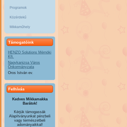
Programok
Közérdekű
Mikkaműhely
Támogatóink
HENZO Solutions Mérnöki
Kft.
Nagykanizsa Város
Önkormányzata
Oros István ev.
Felhívás
Kedves Mikkamakka
Barátok!
Kérjük támogassák
Alapítványunkat pénzbeli
vagy természetbeli
adományaikkal!