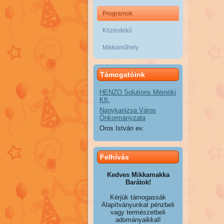
Programok
Közérdekű
Mikkaműhely
Támogatóink
HENZO Solutions Mérnöki
Kft.
Nagykanizsa Város
Önkormányzata
Oros István ev.
Felhívás
Kedves Mikkamakka
Barátok!
Kérjük támogassák
Alapítványunkat pénzbeli
vagy természetbeli
adományaikkal!