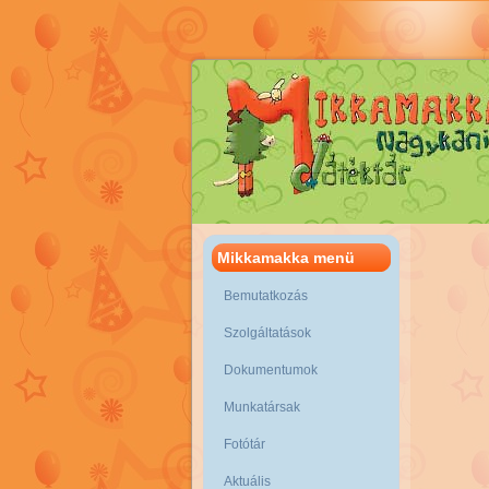
Mikkamakka menü
Bemutatkozás
Szolgáltatások
Dokumentumok
Munkatársak
Fotótár
Aktuális