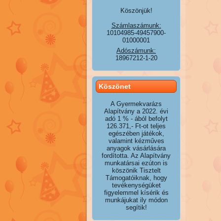
Köszönjük!
Számlaszámunk:
10104985-49457900-
01000001
Adószámunk:
18967212-1-20
Köszönet
A Gyermekvarázs
Alapítvány a 2022. évi
adó 1 % - ából befolyt
126.371,- Ft-ot teljes
egészében játékok,
valamint kézműves
anyagok vásárlására
fordította. Az Alapítvány
munkatársai ezúton is
köszönik Tisztelt
Támogatóiknak, hogy
tevékenységüket
figyelemmel kísérik és
munkájukat ily módon
segítik!