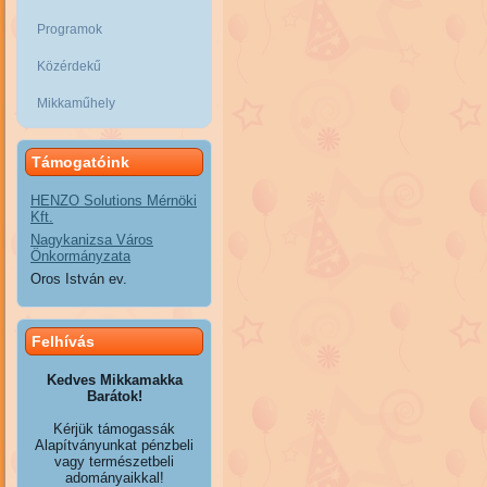
Programok
Közérdekű
Mikkaműhely
Támogatóink
HENZO Solutions Mérnöki
Kft.
Nagykanizsa Város
Önkormányzata
Oros István ev.
Felhívás
Kedves Mikkamakka
Barátok!
Kérjük támogassák
Alapítványunkat pénzbeli
vagy természetbeli
adományaikkal!