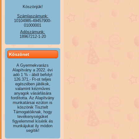
Köszönjük!
Számlaszámunk:
10104985-49457900-
01000001
Adószámunk:
18967212-1-20
Köszönet
A Gyermekvarázs
Alapítvány a 2022. évi
adó 1 % - ából befolyt
126.371,- Ft-ot teljes
egészében játékok,
valamint kézműves
anyagok vásárlására
fordította. Az Alapítvány
munkatársai ezúton is
köszönik Tisztelt
Támogatóiknak, hogy
tevékenységüket
figyelemmel kísérik és
munkájukat ily módon
segítik!