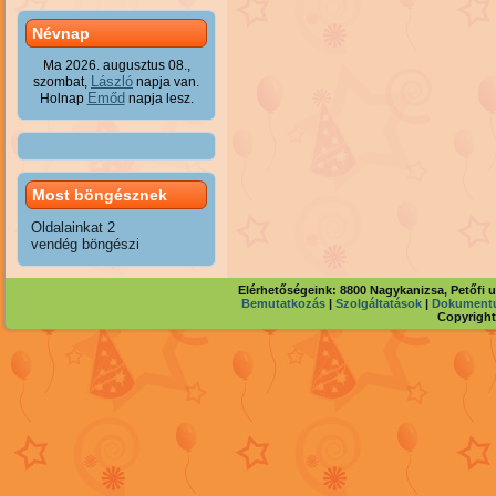
Névnap
Ma 2026. augusztus 08.,
László
szombat,
napja van.
Emőd
Holnap
napja lesz.
Most böngésznek
Oldalainkat 2
vendég böngészi
Elérhetőségeink: 8800 Nagykanizsa, Petőfi 
Bemutatkozás
|
Szolgáltatások
|
Dokument
Copyright